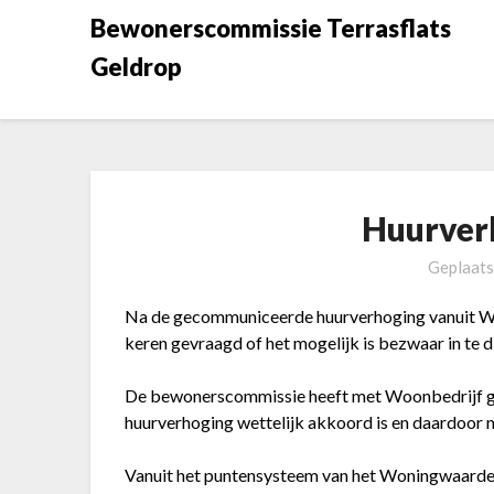
Doorgaan
Bewonerscommissie Terrasflats
naar
Geldrop
inhoud
Huurver
Geplaats
Na de gecommuniceerde huurverhoging vanuit Wo
keren gevraagd of het mogelijk is bezwaar in te 
De bewonerscommissie heeft met Woonbedrijf ge
huurverhoging wettelijk akkoord is en daardoor 
Vanuit het puntensysteem van het Woningwaarderi