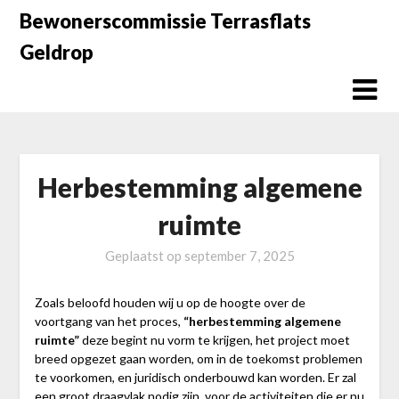
Doorgaan
Bewonerscommissie Terrasflats
naar
Geldrop
inhoud
Herbestemming algemene
ruimte
Geplaatst op
september 7, 2025
Zoals beloofd houden wij u op de hoogte over de
voortgang van het proces,
“herbestemming algemene
ruimte”
deze begint nu vorm te krijgen, het project moet
breed opgezet gaan worden, om in de toekomst problemen
te voorkomen, en juridisch onderbouwd kan worden. Er zal
een groot draagvlak nodig zijn, voor de activiteiten die er nu